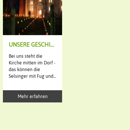
UNSERE GESCHICHTE
Bei uns steht die
Kirche mitten im Dorf -
das können die
Selsinger mit Fug und
Recht behaupten. Die
St. Lamberti-Kirche ist
nach
Mehr erfahren
einem mitteralterlichen
Märtyrer benannt.