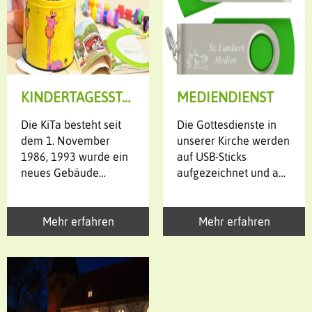
KINDERTAGESSTÄTTE
MEDIENDIENST
Die KiTa besteht seit
Die Gottesdienste in
dem 1. November
unserer Kirche werden
1986, 1993 wurde ein
auf USB-Sticks
neues Gebäude
aufgezeichnet und auf
gebaut, in dem sich die
Wunsch
Ev. Kindertagesstätte
an Gemeindeglieder
"Die Arche" bis heute
verteilt. Für die Arbeit
Mehr erfahren
Mehr erfahren
befindet.
ist der Mediendienst
zuständig.