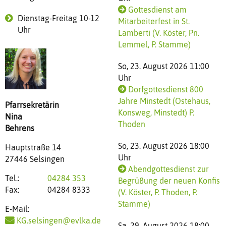
Gottesdienst am
Dienstag-Freitag 10-12
Mitarbeiterfest in St.
Uhr
Lamberti (V. Köster, Pn.
Lemmel, P. Stamme)
So, 23. August 2026 11:00
Uhr
Dorfgottesdienst 800
Jahre Minstedt (Ostehaus,
Pfarrsekretärin
Konsweg, Minstedt) P.
Nina
Thoden
Behrens
So, 23. August 2026 18:00
Hauptstraße 14
Uhr
27446 Selsingen
Abendgottesdienst zur
Tel.:
04284 353
Begrüßung der neuen Konfis
Fax:
04284 8333
(V. Köster, P. Thoden, P.
Stamme)
E-Mail:
KG.selsingen@evlka.de
Sa, 29. August 2026 18:00