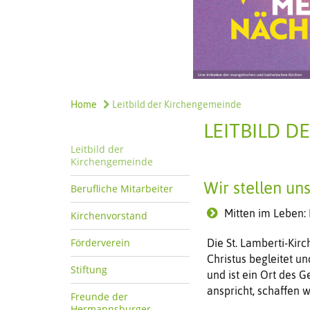
Home
Leitbild der Kirchengemeinde
LEITBILD 
Leitbild der
Kirchengemeinde
Wir stellen un
Berufliche Mitarbeiter
Mitten im Leben:
Kirchenvorstand
Förderverein
Die St. Lamberti-Kir
Christus begleitet un
Stiftung
und ist ein Ort des 
anspricht, schaffen 
Freunde der
Hermannsburger