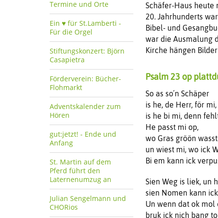
Termine und Orte
Schäfer-Haus heute n
20. Jahrhunderts war
Ein ♥️ für St.Lamberti -
Bibel- und Gesangbu
Für die Orgel
war die Ausmalung de
Kirche hängen Bilder
Stiftungskonzert: Björn
Casapietra
Psalm 23 op plattd
Förderverein: Bücher-
Flohmarkt
So as so´n Schäper
is he, de Herr, för mi,
Adventskalender zum
Hören
is he bi mi, denn fehl
He passt mi op,
gut:jetzt! - Ende und
wo Gras gröön wasst
Anfang
un wiest mi, wo ick W
Bi em kann ick verpu
St. Martin auf dem
Pferd führt den
Laternenumzug an
Sien Weg is liek, un 
sien Nomen kann ick
Julian Sengelmann und
Un wenn dat ok mol 
CHORios
bruk ick nich bang t