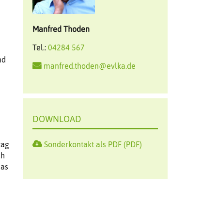
Manfred
Thoden
Tel.:
04284 567
nd
manfred.thoden@evlka.de
DOWNLOAD
tag
Sonderkontakt als PDF (PDF)
ch
das