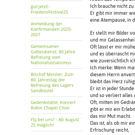
Ich brauche nicht zu
gut:jetzt! -
FriedensFestival25
Er gibt mir immer wie
eine Atempause, in 
Anmeldung der
Konfirmanden 2025-
Er stellt mir Bilder 
2027
und mir Gelassenhei
Gemeinsamer
Oft lässt er mir müh
Gottesdienst: 80 Jahre
und es überrascht mi
Befreiung vom
wie zuversichtlich ic
Nationalsozialismus
Ich merke: Wenn ma
Bischof Meister: Zum
diesem Herrn anvert
80. Jahrestag der
bleibt das Herz ruhig
Befreiung des Lagers
Er ist in jeder Stund
Sandbostel
und so verliert alles
Gedenkstätte: Konzert
Oft, mitten im Gedrä
Robin Chapel Choir
gibt er mir ein Erlebn
das mir Mut macht.
FSJ bei uns? - Ab August
Das ist, als ob mir e
25 möglich!
Erfrischung reicht,