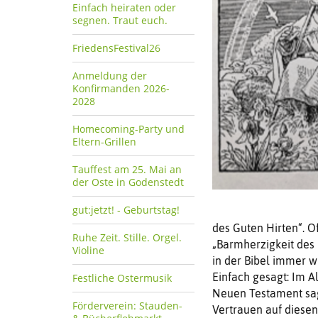
Einfach heiraten oder
segnen. Traut euch.
FriedensFestival26
Anmeldung der
Konfirmanden 2026-
2028
Homecoming-Party und
Eltern-Grillen
Tauffest am 25. Mai an
der Oste in Godenstedt
gut:jetzt! - Geburtstag!
des Guten Hirten“. Of
Ruhe Zeit. Stille. Orgel.
„Barmherzigkeit des 
Violine
in der Bibel immer w
Einfach gesagt: Im Al
Festliche Ostermusik
Neuen Testament sagt
Förderverein: Stauden-
Vertrauen auf diesen