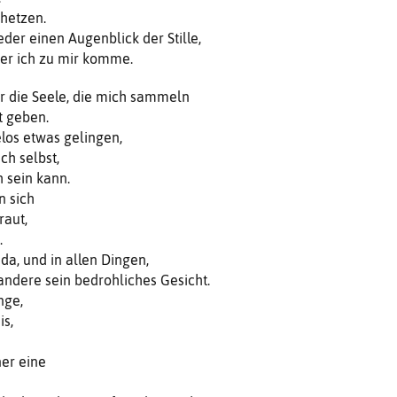
 hetzen.
der einen Augenblick der Stille,
der ich zu mir komme.
vor die Seele, die mich sammeln
t geben.
elos etwas gelingen,
ch selbst,
h sein kann.
n sich
raut,
.
e da, und in allen Dingen,
 andere sein bedrohliches Gesicht.
nge,
is,
iner eine