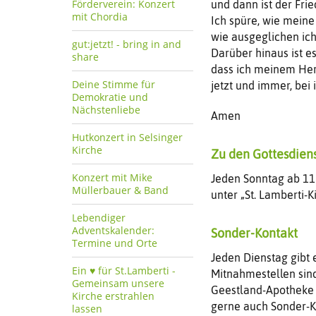
Förderverein: Konzert
und dann ist der Fri
mit Chordia
Ich spüre, wie meine
wie ausgeglichen ic
gut:jetzt! - bring in and
Darüber hinaus ist e
share
dass ich meinem Herr
Deine Stimme für
jetzt und immer, bei
Demokratie und
Nächstenliebe
Amen
Hutkonzert in Selsinger
Kirche
Zu den Gottesdien
Konzert mit Mike
Jeden Sonntag ab 11 
Müllerbauer & Band
unter „St. Lamberti-
Lebendiger
Adventskalender:
Sonder-Kontakt
Termine und Orte
Jeden Dienstag gibt
Ein ♥️ für St.Lamberti -
Mitnahmestellen sind
Gemeinsam unsere
Geestland-Apotheke
Kirche erstrahlen
gerne auch Sonder-K
lassen