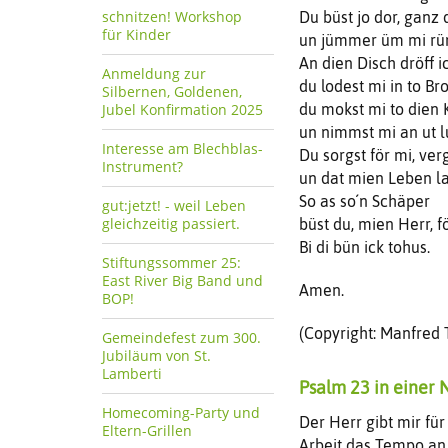
schnitzen! Workshop
Du büst jo dor, ganz 
für Kinder
un jümmer üm mi r
An dien Disch dröff i
Anmeldung zur
du lodest mi in to Br
Silbernen, Goldenen,
Jubel Konfirmation 2025
du mokst mi to dien 
un nimmst mi an ut l
Interesse am Blechblas-
Du sorgst för mi, ver
Instrument?
un dat mien Leben l
So as so´n Schäper
gut:jetzt! - weil Leben
gleichzeitig passiert.
büst du, mien Herr, f
Bi di bün ick tohus.
Stiftungssommer 25:
East River Big Band und
Amen.
BOP!
(Copyright: Manfred
Gemeindefest zum 300.
Jubiläum von St.
Lamberti
Psalm 23 in einer 
Homecoming-Party und
Der Herr gibt mir fü
Eltern-Grillen
Arbeit das Tempo an