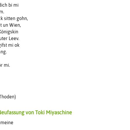
dich bi mi
üm.
ck sitten gohn,
ot un Wien,
Königskin
uter Leev.
gifst mi ok
ang.
ör mi.
 Thoden)
Neufassung von Toki Miyaschine
r meine
.