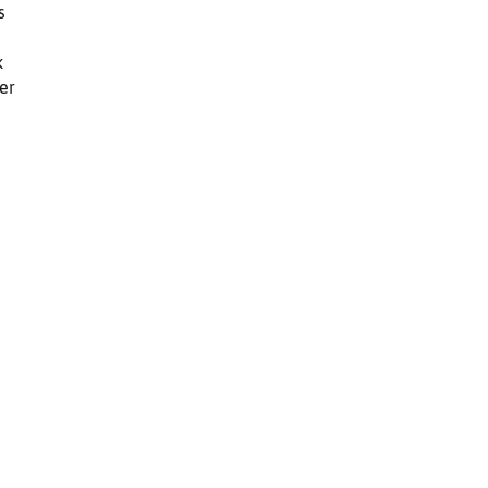
s
k
er