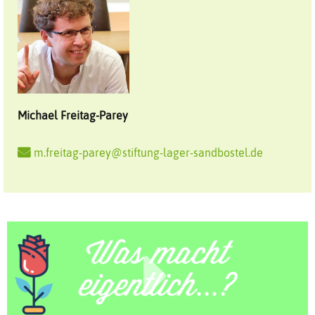
Michael
Freitag-Parey
m.freitag-parey@stiftung-lager-sandbostel.de