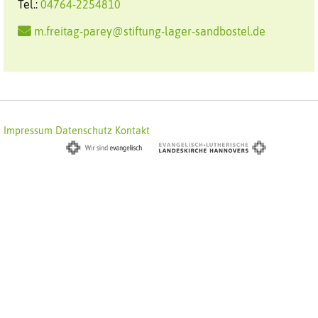
Tel.:
04764-2254810
m.freitag-parey@stiftung-lager-sandbostel.de
Impressum
Datenschutz
Kontakt