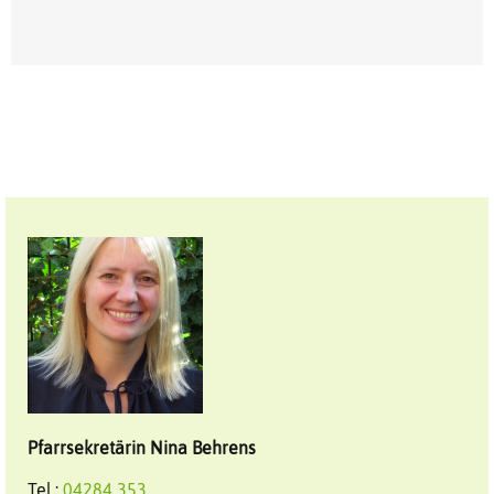
Pfarrsekretärin
Nina
Behrens
Tel.:
04284 353